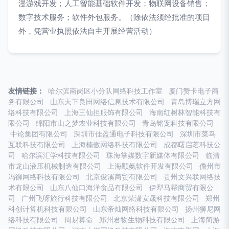
漫游戏开发；人工智能基础软件开发；物联网设备销售；
数字技术服务；软件外包服务。（除依法须经批准的项目
外，凭营业执照依法自主开展经营活动）
友情链接：
哈尔滨南岗区小分队网络科技工作室
厦门赞卡电子商
务有限公司
山东天下良田网络信息技术有限公司
青岛博瑞立方网
络科技有限公司
上海三仙担服饰有限公司
海南红树林智能科技有
限公司
绵阳市山之梦农业科技有限公司
青岛铭宠科技有限公司
中论集团有限公司
深圳市佳盈通电子科技有限公司
深圳市菜鸟
互联科技有限公司
上海楠傲网络科技有限公司
成都曙启茗科技公
司
哈尔滨汇学科技有限公司
珠海掌媒数字新媒体有限公司
临清
市龙山液压机械制造有限公司
上海颛氨软件开发有限公司
儋州市
冯御网络科技有限公司
北京俊溪商贸有限公司
贵州文兴联网络技
术有限公司
山东八仙口海洋食品有限公司
伊犁马帮商贸有限公
司
广州飞呀旅行科技有限公司
北京荣潇安晟科技有限公司
郑州
科创计算机科技有限公司
山东帝灿网络科技有限公司
扬州狮尼网
络科技有限公司
周易算命
郑州君物生物科技有限公司
上海简游