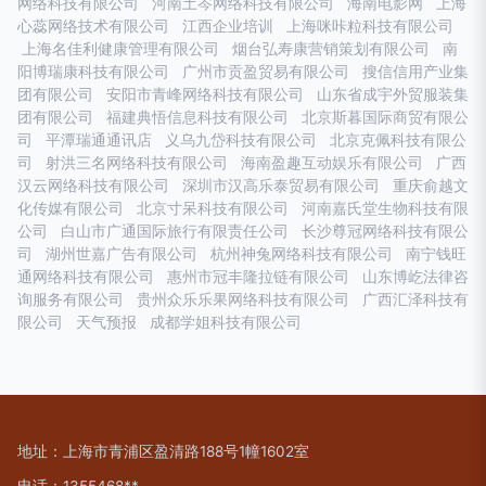
网络科技有限公司
河南土岑网络科技有限公司
海南电影网
上海
心蕊网络技术有限公司
江西企业培训
上海咪咔粒科技有限公司
上海名佳利健康管理有限公司
烟台弘寿康营销策划有限公司
南
阳博瑞康科技有限公司
广州市贡盈贸易有限公司
搜信信用产业集
团有限公司
安阳市青峰网络科技有限公司
山东省成宇外贸服装集
团有限公司
福建典悟信息科技有限公司
北京斯暮国际商贸有限公
司
平潭瑞通通讯店
义乌九岱科技有限公司
北京克佩科技有限公
司
射洪三名网络科技有限公司
海南盈趣互动娱乐有限公司
广西
汉云网络科技有限公司
深圳市汉高乐泰贸易有限公司
重庆俞越文
化传媒有限公司
北京寸呆科技有限公司
河南嘉氏堂生物科技有限
公司
白山市广通国际旅行有限责任公司
长沙尊冠网络科技有限公
司
湖州世嘉广告有限公司
杭州神兔网络科技有限公司
南宁钱旺
通网络科技有限公司
惠州市冠丰隆拉链有限公司
山东博屹法律咨
询服务有限公司
贵州众乐乐果网络科技有限公司
广西汇泽科技有
限公司
天气预报
成都学姐科技有限公司
地址：上海市青浦区盈清路188号1幢1602室